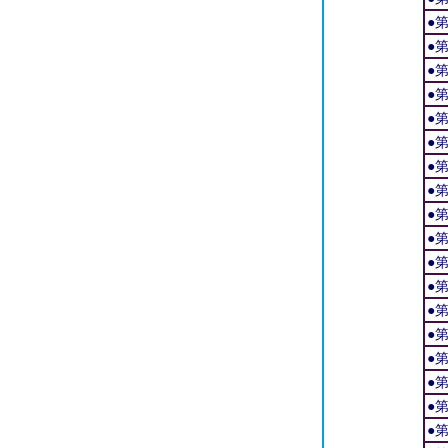
●
●
●
●
●
●
●
●
●
●
●
●
●
●
●
●
●
●