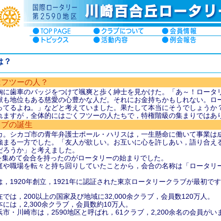
は？
はフツーの人？
胸に歯車のバッジをつけて颯爽と歩く紳士を見かけた。「あ～！ロータ
献も地位もある慈愛の心豊かな人だ。それにお金持ちかもしれない。ロ
ってるよね。」などと考えていました。果たして本当にそうでしょうか？
れますが，全体的にはごくフツーの人たちで，特権階級の集まりではあ
ラブの誕生
カ。シカゴ市の青年弁護士ポール・ハリスは，一生懸命に働いて事業は
強まる一方でした。「友人が欲しい。お互いに心を許しあい，語り合え
だろうか」と考えました。
間を集めて会合を持ったのがロータリーの始まりでした。
庭や職場を転々と持ち回りしていたことから，会合の名称は「ロータリ
，1920年創立，1921年に認証された東京ロータリークラブが最初で
在では，200以上の国家及び地域に32,000余クラブ，会員数120万人。
本には，2,300余クラブ，会員数約10万人。
浜市・川崎市は，2590地区と呼ばれ，61クラブ，2,200余名の会員がい