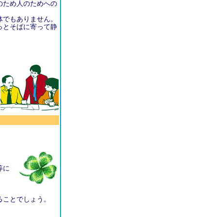
のため人のためへの
体でもありません。
っとそばに寄って静
等に
ることでしょう。