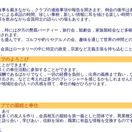
食事を戴きながら，クラブの連絡事項や報告を聞きます。例会の後半は
ーによる卓話の時間。珍しい事柄，新しい情報に耳を傾ける楽しい時間
茶を飲みながら会員同士の語らいの場もあります。
は，時には夕方の懇親パーティー，旅行会，観劇会，家族親睦会など多
画されます。
会も盛んです。ゴルフや釣りやグルメの会。趣味を通じて世界の仲間と
，会員はロータリーの中に特定の政党，宗派など主義主張を持ち込むこ
す。
ラブのよろこび
ことができます。
多くの奉仕活動に参加することができます。
報酬であるばかりでなく，一切の経費を負担し，出席の義務まで負い，
り出され…などと考えれば多少のプレッシャーを感じるかもしれません
が地域社会の人々の共感を得て，奉仕の輪がひろがります。
ラブでの親睦と奉仕
」あり
は多くの友人を作り，会員相互の親睦を第一義とした団体です。異業種
と語り合い，学びあい，信頼を深め，職業に有益な情報を交換するので
え