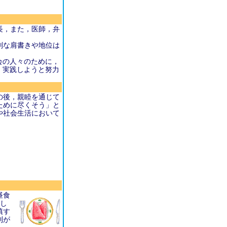
長，また，医師，弁
別な肩書きや地位は
会の人々のために，
，実践しようと努力
の後，親睦を通じて
ために尽くそう」と
や社会生活において
昼食
にし
填す
利が