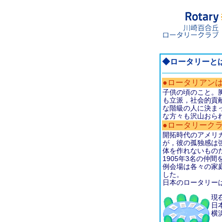
◆ロータリーと
●ロータリアン
子供の頃のこと。
も立派，社会的貢
な階級の人に決ま
な方々も沢山おら
●ロータリーク
開拓時代のアメリ
が，彼の孤独感は
体を作れないもの
1905年3名の仲
例会場は各々の家
した。
日本のロータリーは
現
日
横