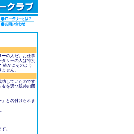
リーの人だ。お仕事
ータリーの人は特別
 確かにそのよう
りません。
成功していたのです
る友を選び親睦の団
ー」と名付けられま
す。
ます。