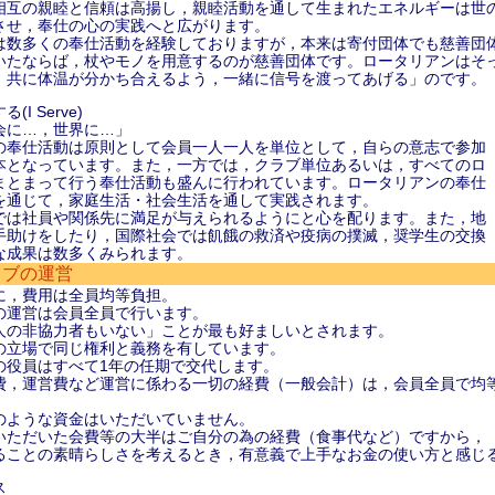
相互の親睦と信頼は高揚し，親睦活動を通して生まれたエネルギーは世
させ，奉仕の心の実践へと広がります。
は数多くの奉仕活動を経験しておりますが，本来は寄付団体でも慈善団
いたならば，杖やモノを用意するのが慈善団体です。ロータリアンはそ
，共に体温が分かち合えるよう，一緒に信号を渡ってあげる」のです。
I Serve)
に…，世界に…」
の奉仕活動は原則として会員一人一人を単位として，自らの意志で参加
本となっています。また，一方では，クラブ単位あるいは，すべてのロ
まとまって行う奉仕活動も盛んに行われています。ロータリアンの奉仕
を通じて，家庭生活・社会生活を通して実践されます。
では社員や関係先に満足が与えられるようにと心を配ります。また，地
手助けをしたり，国際社会では飢餓の救済や疫病の撲滅，奨学生の交換
な成果は数多くみられます。
ラブの運営
に，費用は全員均等負担。
の運営は会員全員で行います。
人の非協力者もいない」ことが最も好ましいとされます。
の立場で同じ権利と義務を有しています。
の役員はすべて1年の任期で交代します。
費，運営費など運営に係わる一切の経費（一般会計）は，会員全員で均
のような資金はいただいていません。
いただいた会費等の大半はご自分の為の経費（食事代など）ですから，
ることの素晴らしさを考えるとき，有意義で上手なお金の使い方と感じ
ス