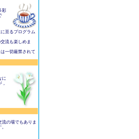
多彩
で
岐に亘るプログラム
の交流も楽しめま
とは一切厳禁されて
なに
が，
交流の場でもありま
す。