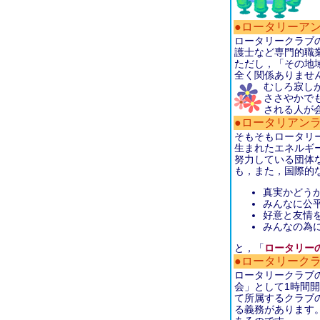
●ロータリーア
ロータリークラブ
護士など専門的職
ただし，「その地
全く関係ありませ
むしろ寂し
ささやかで
される人が
●ロータリアン
そもそもロータリ
生まれたエネルギ
努力している団体
も，また，国際的
真実かどう
みんなに公
好意と友情
みんなの為
と，「
ロータリー
●ロータリーク
ロータリークラブ
会」として1時間
て所属するクラブ
る義務があります