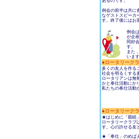
あるのです。
例会の前半は共に
なゲストスピーカ
す。終了後にはお
例会
が企
同好
す。
また
いま
●ロータリーク
多くの友人を作る
社会を明るくする
ロータリアンは無
かと奉仕活動にか
私たちの奉仕活動
●ロータリーク
★はじめに「親睦
ロータリークラブ
す。心の許せる友
★「奉仕」のめば