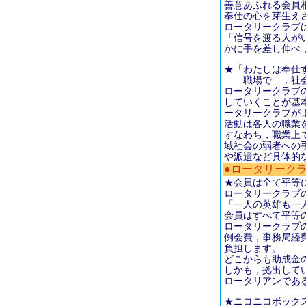
善意あふれる会員
奉仕の心を芽生え
ロータリークラブ
「信号を渡る人が
かに手を差し伸べ
★「わたしは奉仕する(
職場で…，社会
ロータリークラブ
していくことが基
ータリークラブが
活動は各人の職業
すなわち，職業上
域社会の弱者への
や派遣など具体的
●ロータリーク
★会員は全て平等
ロータリークラブ
「一人の英雄も一
会員はすべて平等
ロータリークラブ
例会費，事務局経
負担します。
どこからも助成金
しかも，拠出して
ロータリアンであ
★ニコニコボック