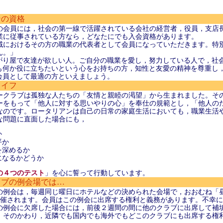
ンの資格
の会員には，社会の第一線で活躍されている会社の経営者，役員，支店
業に従事されている方なら，どなたにでも入会資格があります。
域におけるその方の職業の代表者として会員になっていただきます。特
ん。」
がり屋で友達が欲しい人。ご自分の職業を愛し，努力している人で，社
も何か役に立ちたいという心をお持ちの方，知性と友愛の精神を尊重し
会員として最適の方といえましょう。
ライフ
ークラブは孤独な人たちの「友情と親睦の渇望」から生まれました。そ
ーをもって「他人に対する思いやりの心」を奉仕の規範とし，「他人の
なのです。ロータリアンは自己の日常の家庭生活においても，職業生活
な問題に直面した場合にも，
か
平か
を深めるか
になるかどうか
の４つのテスト
」を心に誓って行動しています。
ラブの例会場では…
の例会は，毎週同じ曜日にホテルなどの決められた会場で，おおむね「
開催されます。会員はこの例会に出席する権利と義務があります。不幸
の例会に欠席した場合には，前後２週間の間に他のクラブに出席して補
。そのかわり，近隣でも国内でも海外でもどこのクラブにも出席する権